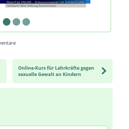
DatenTag ONLINE – Diskussionspanel mit Schülerin und
Schülern; Bild: Stiftung Datenschutz
entare
Online-Kurs für Lehrkräfte gegen
sexuelle Gewalt an Kindern