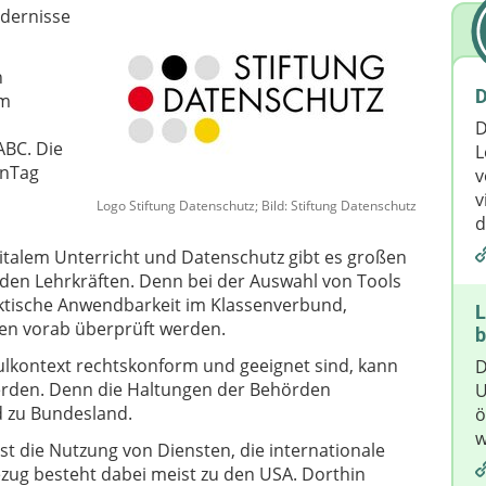
ndernisse
n
D
im
D
ABC. Die
L
enTag
v
v
Logo Stiftung Datenschutz; Bild: Stiftung Datenschutz
d
italem Unterricht und Datenschutz gibt es großen
den Lehrkräften. Denn bei der Auswahl von Tools
aktische Anwendbarkeit im Klassenverbund,
L
en vorab überprüft werden.
b
ulkontext rechtskonform und geeignet sind, kann
D
werden. Denn die Haltungen der Behörden
U
d zu Bundesland.
ö
w
st die Nutzung von Diensten, die internationale
ezug besteht dabei meist zu den USA. Dorthin