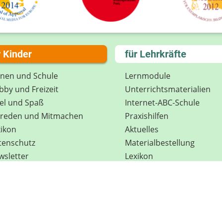
r Kinder
für Lehrkräfte
rnen und Schule
Lernmodule
by und Freizeit
Unterrichts­materialien
el und Spaß
Internet-ABC-Schule
treden und Mitmachen
Praxishilfen
ikon
Aktuelles
tenschutz
Materialbestellung
wsletter
Lexikon
Datenschutz
Newsletter
Spenden