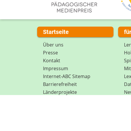
Startseite
fü
Über uns
Le
Presse
Hob
Kontakt
Spi
Impressum
Mi
Internet-ABC Sitemap
Lex
Barrierefreiheit
Da
Länderprojekte
Ne