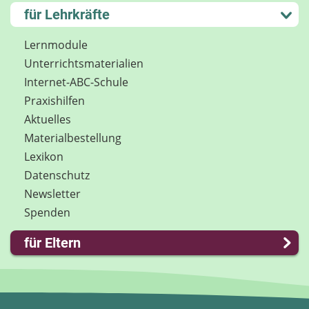
Kontakt
Lernen und Schule
für Lehrkräfte
Impressum
Hobby und Freizeit
Internet-ABC Sitemap
Spiel und Spaß
Lernmodule
Barrierefreiheit
Mitreden und Mitmachen
Unterrichts­materialien
Länderprojekte
Lexikon
Internet-ABC-Schule
Datenschutz
Praxishilfen
Newsletter
Aktuelles
Materialbestellung
Lexikon
Datenschutz
Newsletter
Spenden
für Eltern
Familie & Medien
Spieletipps & Lernsoftware