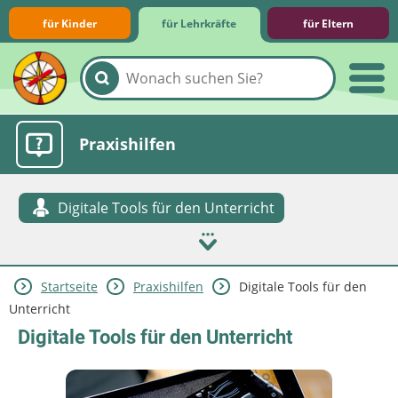
für Kinder
für Lehrkräfte
für Eltern
Lernmodule
Unterrichts­materialien
Internet-ABC-Schule
Praxishilfen
Digitale Tools für den Unterricht
Startseite
Praxishilfen
Digitale Tools für den
Aktuelles
Unterricht
Digitale Tools für den Unterricht