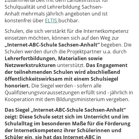
Zusammenarbeit mit dem Landesinstitut für
Schulqualität und Lehrerbildung Sachsen-
Anhalt mehrmals jährlich angeboten und ist
konstenfrei über
ELTIS
buchbar.
Schulen, die sich verstärkt für die Internetkompetenz
einsetzen möchten, können sich auf den Weg zur
„Internet-ABC-Schule Sachsen-Anhalt“
begeben. Die
Schulen werden durch die Projektpartner u.a. durch
Lehrerfortbildungen, Materialien sowie
Netzwerkstrukturen
unterstützt.
Das Engagement
der teilnehmenden Schulen wird abschließend
öffentlichkeitswirksam mit einem Schulsiegel
honoriert.
Die Siegel werden - sofern alle
Qualifizierungsvoraussetzungen erfüllt sind - jährlich in
Kooperation mit dem Bildungsministerium vergeben.
Das Sie­gel „Internet-ABC-Schu­le Sachsen-Anhalt“
zeigt: Die­se Schu­le setzt sich im Unterricht und im
Schulalltag im besonderen Maße für die Förderung
der Internetkompetenz ihrer Schü­le­rin­nen und
Schü­ler ein, sie hat das Internet-ABC in