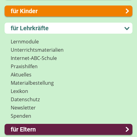
Über uns
für Kinder
Presse
Kontakt
Lernen und Schule
für Lehrkräfte
Impressum
Hobby und Freizeit
Internet-ABC Sitemap
Spiel und Spaß
Lernmodule
Barrierefreiheit
Mitreden und Mitmachen
Unterrichts­materialien
Länderprojekte
Lexikon
Internet-ABC-Schule
Datenschutz
Praxishilfen
Newsletter
Aktuelles
Materialbestellung
Lexikon
Datenschutz
Newsletter
Spenden
für Eltern