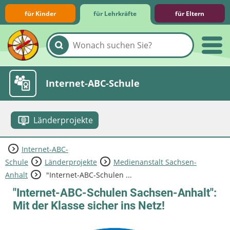
für Kinder
für Lehrkräfte
für Eltern
Lernmodule
Unterrichts­materialien
Internet-ABC-Schule
Länderprojekte
Internet-ABC-
Praxishilfen
Aktuelles
Schule
Länderprojekte
Medienanstalt Sachsen-
Anhalt
"Internet-ABC-Schulen ...
"Internet-ABC-Schulen Sachsen-Anhalt":
Mit der Klasse sicher ins Netz!