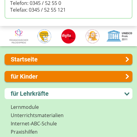
Telefon: 0345 / 52 55 0
Telefax: 0345 / 52 55 121
Startseite
Über uns
für Kinder
Presse
Kontakt
Lernen und Schule
für Lehrkräfte
Impressum
Hobby und Freizeit
Internet-ABC Sitemap
Spiel und Spaß
Lernmodule
Barrierefreiheit
Mitreden und Mitmachen
Unterrichts­materialien
Länderprojekte
Lexikon
Internet-ABC-Schule
Datenschutz
Praxishilfen