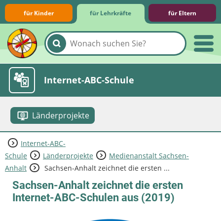
für Kinder
für Lehrkräfte
für Eltern
Lernmodule
Unterrichts­materialien
Internet-ABC-Schule
Länderprojekte
Internet-ABC-
Praxishilfen
Aktuelles
Schule
Länderprojekte
Medienanstalt Sachsen-
Anhalt
Sachsen-Anhalt zeichnet die ersten ...
Sachsen-Anhalt zeichnet die ersten
Internet-ABC-Schulen aus (2019)