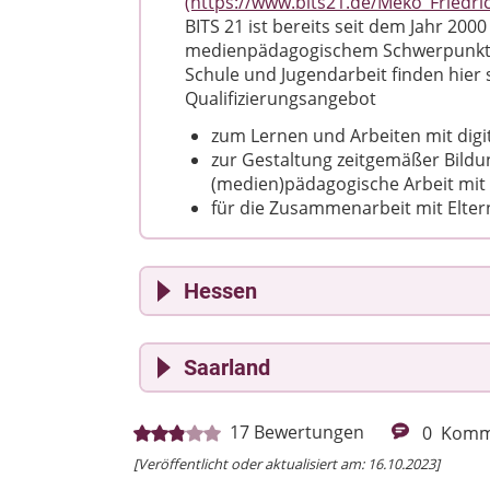
(https://www.bits21.de/Meko_Friedr
BITS 21 ist bereits seit dem Jahr 200
medienpädagogischem Schwerpunkt akt
Schule und Jugendarbeit finden hier
Qualifizierungsangebot
zum Lernen und Arbeiten mit digi
zur Gestaltung zeitgemäßer Bildu
(medien)pädagogische Arbeit mi
für die Zusammenarbeit mit Elter
Hessen
"Digitaler Familientalk"
(https://w
Saarland
In Corona-Zeiten steht das digitale Le
vergangenen Monaten bei den meiste
selbstverständlichen Gebrauchs si
Online-Elternabend "Medienwelt h
17
Bewertungen
0
Komm
nicht weniger geworden. Um auf viele
(https://www.lmsaar.de/medienkomp
spielen einzugehen, diese zu beantwo
[Veröffentlicht oder aktualisiert am: 16.10.2023]
Der Online-Elternabend "Medienwelt
Familientalk angeboten. Zu festen 