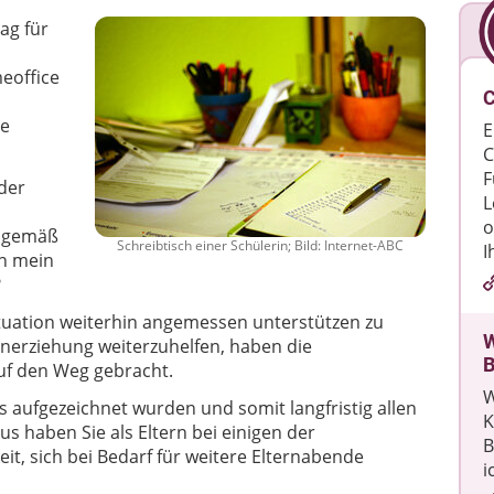
ag für
eoffice
C
te
E
C
F
nder
L
d
o
rsgemäß
Schreibtisch einer Schülerin; Bild: Internet-ABC
I
ch mein
?
uation weiterhin angemessen unterstützen zu
W
nerziehung weiterzuhelfen, haben die
B
uf den Weg gebracht.
W
ls aufgezeichnet wurden und somit langfristig allen
K
s haben Sie als Eltern bei einigen der
B
t, sich bei Bedarf für weitere Elternabende
i