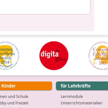
r Kinder
für Lehrkräfte
rnen und Schule
Lernmodule
by und Freizeit
Unterrichts­materialien