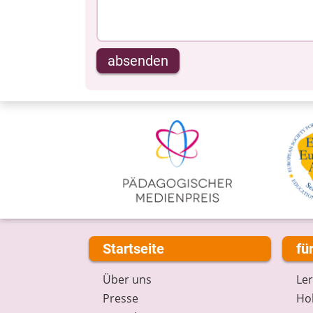
absenden
Startseite
fü
Über uns
Le
Presse
Hob