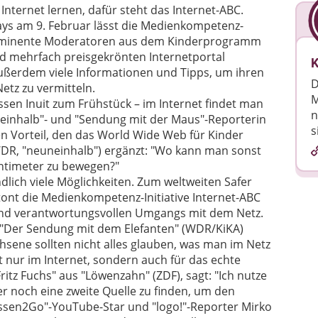
nternet lernen, dafür steht das Internet-ABC.
Days am 9. Februar lässt die Medienkompetenz-
prominente Moderatoren aus dem Kinderprogramm
 mehrfach preisgekrönten Internetportal
K
ußerdem viele Informationen und Tipps, um ihren
D
etz zu vermitteln.
M
ssen Inuit zum Frühstück – im Internet findet man
n
uneinhalb"- und "Sendung mit der Maus"-Reporterin
s
n Vorteil, den das World Wide Web für Kinder
WDR, "neuneinhalb") ergänzt: "Wo kann man sonst
ntimeter zu bewegen?"
dlich viele Möglichkeiten. Zum weltweiten Safer
nt die Medienkompetenz-Initiative Internet-ABC
 und verantwortungsvollen Umgangs mit dem Netz.
 "Der Sendung mit dem Elefanten" (WDR/KiKA)
chsene sollten nicht alles glauben, was man im Netz
cht nur im Internet, sondern auch für das echte
itz Fuchs" aus "Löwenzahn" (ZDF), sagt: "Ich nutze
r noch eine zweite Quelle zu finden, um den
ssen2Go"-YouTube-Star und "logo!"-Reporter Mirko