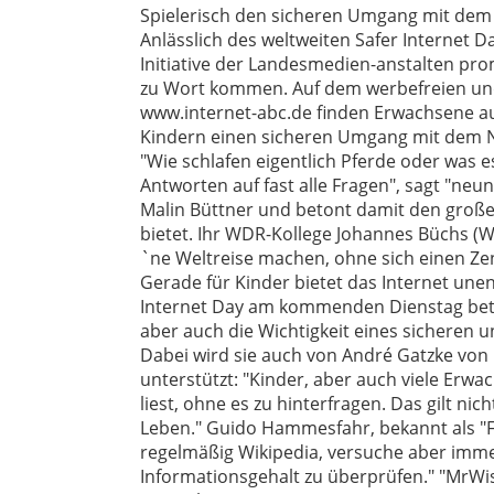
Spielerisch den sicheren Umgang mit dem I
Anlässlich des weltweiten Safer Internet 
Initiative der Landesmedien-anstalten 
zu Wort kommen. Auf dem werbefreien und
www.internet-abc.de finden Erwachsene a
Kindern einen sicheren Umgang mit dem N
"Wie schlafen eigentlich Pferde oder was e
Antworten auf fast alle Fragen", sagt "ne
Malin Büttner und betont damit den große
bietet. Ihr WDR-Kollege Johannes Büchs (
`ne Weltreise machen, ohne sich einen Ze
Gerade für Kinder bietet das Internet unen
Internet Day am kommenden Dienstag beto
aber auch die Wichtigkeit eines sicheren
Dabei wird sie auch von André Gatzke von
unterstützt: "Kinder, aber auch viele Erwa
liest, ohne es zu hinterfragen. Das gilt ni
Leben." Guido Hammesfahr, bekannt als "Fr
regelmäßig Wikipedia, versuche aber imme
Informationsgehalt zu überprüfen." "MrWi