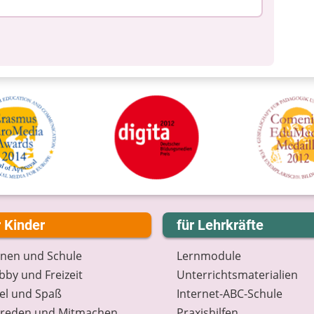
r Kinder
für Lehrkräfte
rnen und Schule
Lernmodule
by und Freizeit
Unterrichts­materialien
el und Spaß
Internet-ABC-Schule
treden und Mitmachen
Praxishilfen