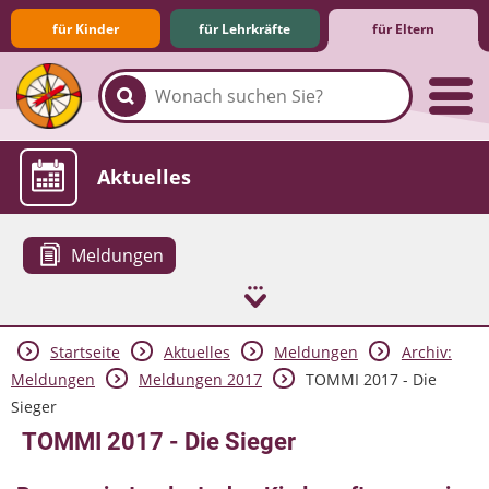
für Kinder
für Lehrkräfte
für Eltern
Familie & Medien
Spieletipps & Lernsoftware
Die Jüngsten im Netz
Lexikon
Aktuelles
Meldungen
Startseite
Aktuelles
Meldungen
Archiv:
Meldungen
Meldungen 2017
TOMMI 2017 - Die
Sieger
TOMMI 2017 - Die Sieger