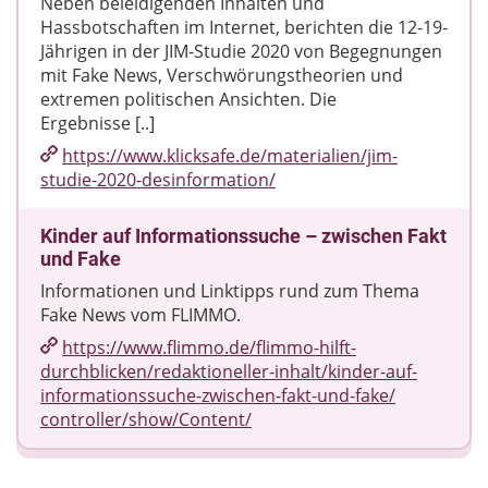
Neben beleidigenden Inhalten und
Hassbotschaften im Internet, berichten die 12-19-
Jährigen in der JIM-Studie 2020 von Begegnungen
mit Fake News, Verschwörungstheorien und
extremen politischen Ansichten. Die
Ergebnisse [..]
https://www.klicksafe.de/​materialien/​jim-
studie-2020-desinformation/​
Kinder auf Informationssuche – zwischen Fakt
und Fake
Informationen und Linktipps rund zum Thema
Fake News vom FLIMMO.
https://www.flimmo.de/​flimmo-hilft-
durchblicken/​redaktioneller-inhalt/​kinder-auf-
informationssuche-zwischen-fakt-und-fake/​
controller/​show/​Content/​