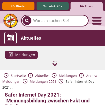
für Kinder
für Lehrkräfte
für Eltern
Familie & Medien
Spieletipps & Lernsoftware
Die Jüngsten im Netz
Lexikon
Aktuelles
Meldungen
Startseite
Aktuelles
Meldungen
Archiv:
Meldungen
Meldungen 2021
Safer Internet Day
2021: ...
Safer Internet Day 2021:
"Meinungsbildung zwischen Fakt und