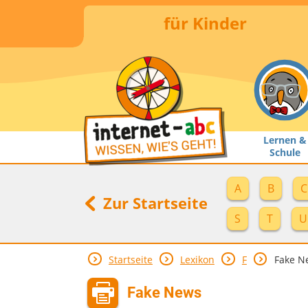
für Kinder
Lernen &
Schule
A
B
C
Zur Startseite
S
T
U
Startseite
Lexikon
F
Fake N
Fake News