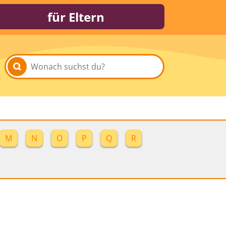
für Eltern
M
N
O
P
Q
R