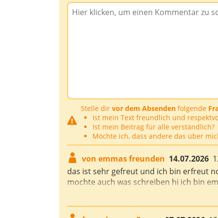
Stelle dir
vor dem Absenden
folgende
Fr
Ist mein Text freundlich und respektvo
Ist mein Beitrag für alle verständlich?
Möchte ich, dass andere das über mic
von emmas freunden
14.07.2026
1
das ist sehr gefreut und ich bin erfreu
mochte auch was schreiben hi ich bin e
wollte ich mich noch mal bedanken das eur
freue mich jdes mal hier auf eurer web. s