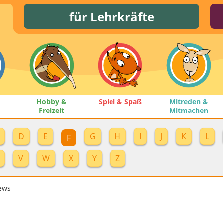
für Lehrkräfte
Hobby &
Spiel & Spaß
Mitreden &
Freizeit
Mitmachen
D
E
G
H
I
J
K
L
F
V
W
X
Y
Z
ews