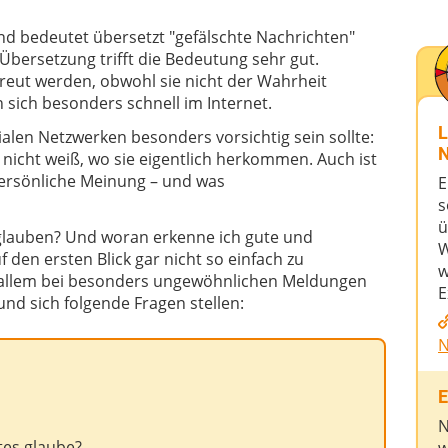
d bedeutet übersetzt "gefälschte Nachrichten"
Übersetzung trifft die Bedeutung sehr gut.
treut werden, obwohl sie nicht der Wahrheit
 sich besonders schnell im Internet.
L
alen Netzwerken besonders vorsichtig sein sollte:
N
 nicht weiß, wo sie eigentlich herkommen. Auch ist
persönliche Meinung – und was
E
s
ü
glauben? Und woran erkenne ich gute und
W
f den ersten Blick gar nicht so einfach zu
w
r allem bei besonders ungewöhnlichen Meldungen
E
und sich folgende Fragen stellen:
N
E
N
tes glaube?