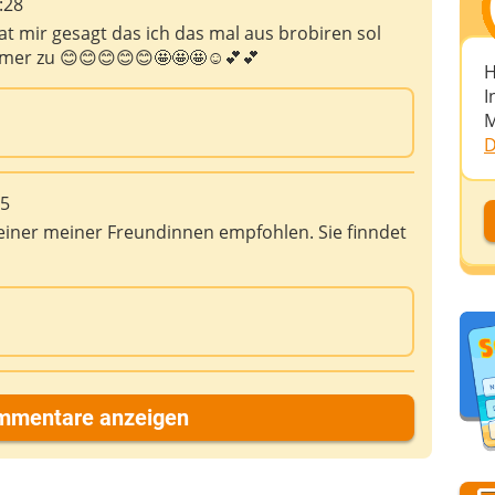
:28
t mir gesagt das ich das mal aus brobiren sol
h mer zu 😊😊😊😊😊🤩🤩🤩☺💕💕
H
I
M
D
25
D
h einer meiner Freundinnen empfohlen. Sie finndet
D
A
mmentare anzeigen
D