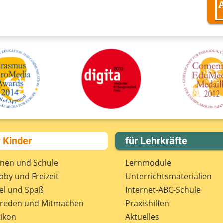
r Kinder
für Lehrkräfte
rnen und Schule
Lernmodule
by und Freizeit
Unterrichts­materialien
el und Spaß
Internet-ABC-Schule
treden und Mitmachen
Praxishilfen
ikon
Aktuelles