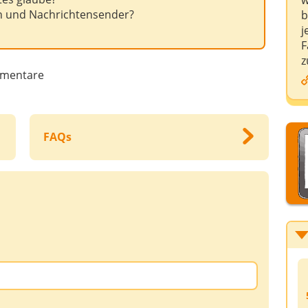
w
n und Nachrichtensender?
b
j
F
z
mentare
FAQs