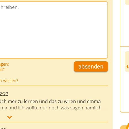
agen
:
absenden
1
ll?
h wissen?
2:22
t noch mer zu lernen und das zu wiren und emma
mma und ich wollte nur noch was sagen nämlich
e web. seite soo und fassbar toll ist und ich
eite zu lehrnen weil es so spaß macht