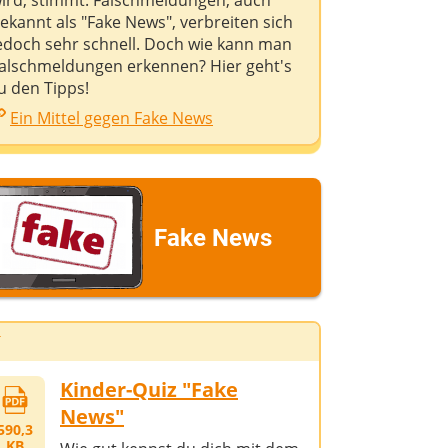
ird, stimmt. Falschmeldungen, auch
ekannt als "Fake News", verbreiten sich
edoch sehr schnell. Doch wie kann man
alschmeldungen erkennen? Hier geht's
u den Tipps!
Ein Mittel gegen Fake News
Fake News
Kinder-Quiz "Fake
News"
590,3
KB