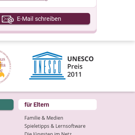
hre E-Mail-Adresse
E-Mail schreiben
hre Nachricht
für Eltern
Familie & Medien
Spieletipps & Lernsoftware
Die Jüngsten im Netz