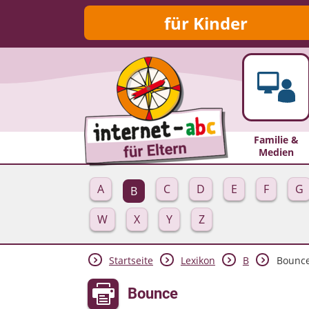
für Kinder
Familie &
Medien
A
C
D
E
F
G
B
W
X
Y
Z
Startseite
Lexikon
B
Bounc
Bounce