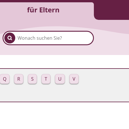
für Eltern
Q
R
S
T
U
V