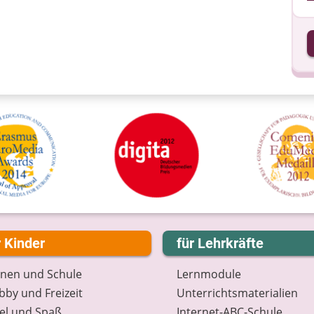
I
I
r Kinder
für Lehrkräfte
rnen und Schule
Lernmodule
by und Freizeit
Unterrichts­materialien
el und Spaß
Internet-ABC-Schule