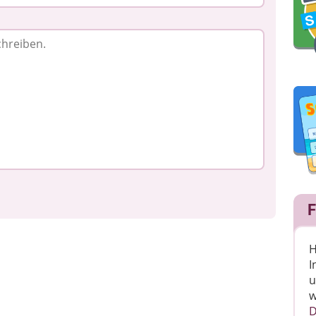
F
H
I
u
w
D