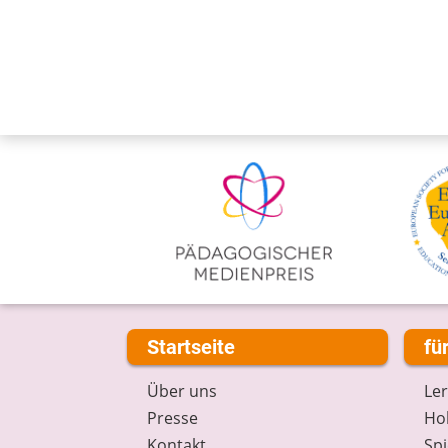
Startseite
fü
Über uns
Le
Presse
Hob
Kontakt
Spi