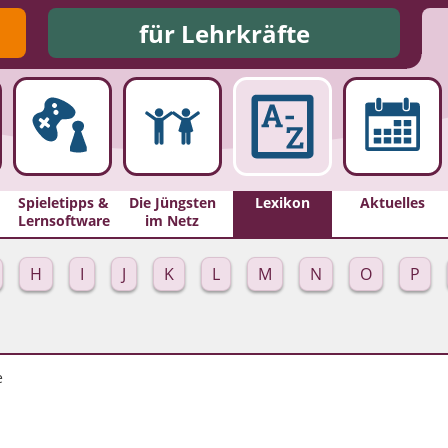
für Lehrkräfte
Spieletipps &
Die Jüngsten
Lexikon
Aktuelles
Lernsoftware
im Netz
H
I
J
K
L
M
N
O
P
e