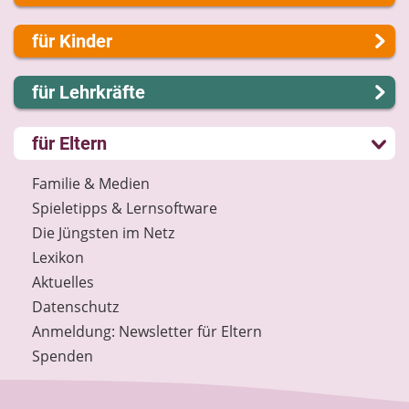
Über uns
für Kinder
Presse
Kontakt
Lernen und Schule
für Lehrkräfte
Impressum
Hobby und Freizeit
Internet-ABC Sitemap
Spiel und Spaß
Lernmodule
für Eltern
Barrierefreiheit
Mitreden und Mitmachen
Unterrichts­materialien
Länderprojekte
Lexikon
Internet-ABC-Schule
Familie & Medien
Datenschutz
Praxishilfen
Spieletipps & Lernsoftware
Newsletter
Aktuelles
Die Jüngsten im Netz
Materialbestellung
Lexikon
Lexikon
Aktuelles
Datenschutz
Datenschutz
Newsletter
Anmeldung: Newsletter für Eltern
Spenden
Spenden