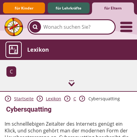
für Kinder
für Lehrkräfte
für Eltern
Familie & Medien
Spieletipps & Lernsoftware
Die Jüngsten im Netz
Lexikon
C
Startseite
Lexikon
C
Cybersquatting
Aktuelles
Cybersquatting
Im schnelllebigen Zeitalter des Internets genügt ein
Klick, und schon gehört man der modernen Form der