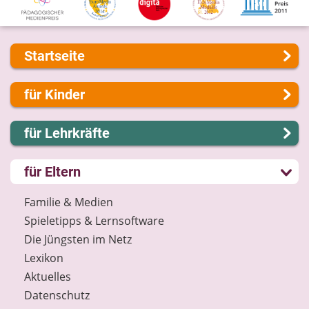
Startseite
Über uns
für Kinder
Presse
Kontakt
Lernen und Schule
für Lehrkräfte
Impressum
Hobby und Freizeit
Internet-ABC Sitemap
Spiel und Spaß
Lernmodule
für Eltern
Barrierefreiheit
Mitreden und Mitmachen
Unterrichts­materialien
Länderprojekte
Lexikon
Internet-ABC-Schule
Familie & Medien
Datenschutz
Praxishilfen
Spieletipps & Lernsoftware
Newsletter
Aktuelles
Die Jüngsten im Netz
Materialbestellung
Lexikon
Lexikon
Aktuelles
Datenschutz
Datenschutz