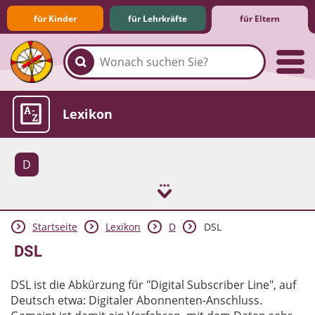
für Kinder
für Lehrkräfte
für Eltern
Familie & Medien
Spieletipps & Lernsoftware
Die Jüngsten im Netz
Lexikon
D
Startseite
Lexikon
D
DSL
Aktuelles
DSL
DSL ist die Abkürzung für "Digital Subscriber Line", auf
Deutsch etwa: Digitaler Abonnenten-Anschluss.