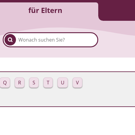
für Eltern
Q
R
S
T
U
V