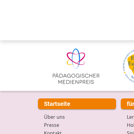
Startseite
fü
Über uns
Le
Presse
Hob
Kontakt
Spi