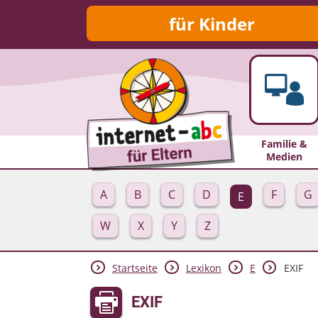
für Kinder
Familie &
Medien
A
B
C
D
F
G
E
W
X
Y
Z
Startseite
Lexikon
E
EXIF
EXIF