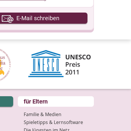
hre E-Mail-Adresse
E-Mail schreiben
hre Nachricht
für Eltern
Familie & Medien
Spieletipps & Lernsoftware
Die Jüngsten im Netz