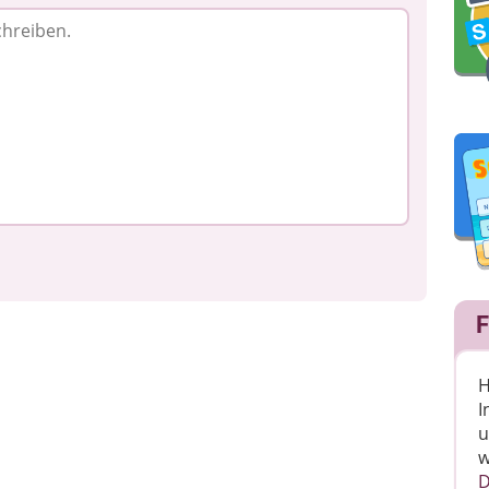
F
H
I
u
w
D