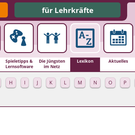
für Lehrkräfte
Spieletipps &
Die Jüngsten
Lexikon
Aktuelles
Lernsoftware
im Netz
H
I
J
K
L
M
N
O
P