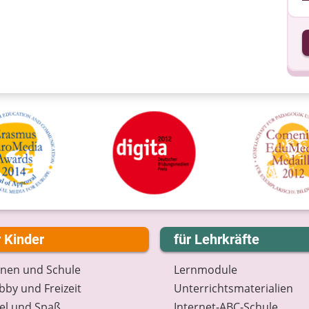
I
I
r Kinder
für Lehrkräfte
rnen und Schule
Lernmodule
by und Freizeit
Unterrichts­materialien
el und Spaß
Internet-ABC-Schule