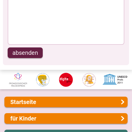
absenden
Startseite
Über uns
für Kinder
Presse
Kontakt
Lernen und Schule