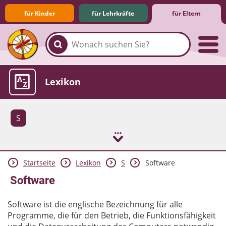
für Kinder
für Lehrkräfte
für Eltern
Familie & Medien
Spieletipps & Lernsoftware
Die Jüngsten im Netz
Lexikon
S
Startseite
Lexikon
S
Software
Aktuelles
Software
Software ist die englische Bezeichnung für alle
Programme, die für den Betrieb, die Funktionsfähigkeit