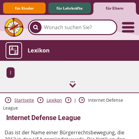
für Kinder
für Lehrkräfte
für Eltern
Familie & Medien
Spieletipps & Lernsoftware
Die Jüngsten im Netz
Lexikon
I
Startseite
Lexikon
I
Internet Defense
Aktuelles
League
Internet Defense League
Das ist der Name einer Bürgerrechtsbewegung, die