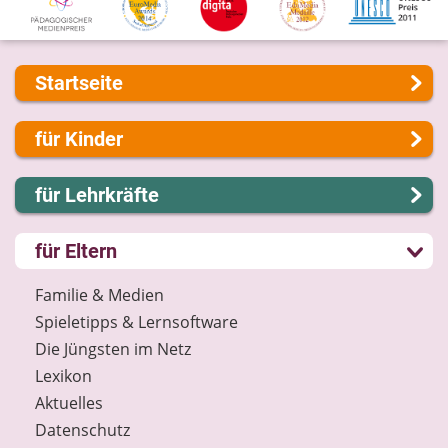
Startseite
Über uns
für Kinder
Presse
Kontakt
Lernen und Schule
für Lehrkräfte
Impressum
Hobby und Freizeit
Internet-ABC Sitemap
Spiel und Spaß
Lernmodule
für Eltern
Barrierefreiheit
Mitreden und Mitmachen
Unterrichts­materialien
Länderprojekte
Lexikon
Internet-ABC-Schule
Familie & Medien
Datenschutz
Praxishilfen
Spieletipps & Lernsoftware
Newsletter
Aktuelles
Die Jüngsten im Netz
Materialbestellung
Lexikon
Lexikon
Aktuelles
Datenschutz
Datenschutz