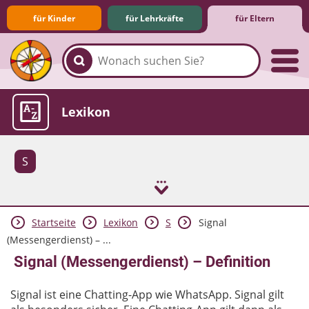
für Kinder
für Lehrkräfte
für Eltern
Familie & Medien
Spieletipps & Lernsoftware
Die Jüngsten im Netz
Lexikon
S
Startseite
Lexikon
S
Signal
Aktuelles
(Messengerdienst) – ...
Signal (Messengerdienst) – Definition
Signal ist eine Chatting-App wie WhatsApp. Signal gilt