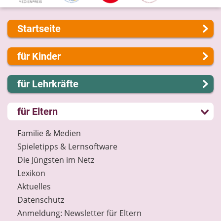
Startseite
Über uns
für Kinder
Presse
Kontakt
Lernen und Schule
für Lehrkräfte
Impressum
Hobby und Freizeit
Internet-ABC Sitemap
Spiel und Spaß
Lernmodule
für Eltern
Barrierefreiheit
Mitreden und Mitmachen
Unterrichts­materialien
Länderprojekte
Lexikon
Internet-ABC-Schule
Familie & Medien
Datenschutz
Praxishilfen
Spieletipps & Lernsoftware
Newsletter
Aktuelles
Die Jüngsten im Netz
Materialbestellung
Lexikon
Lexikon
Aktuelles
Datenschutz
Datenschutz
Newsletter
Anmeldung: Newsletter für Eltern