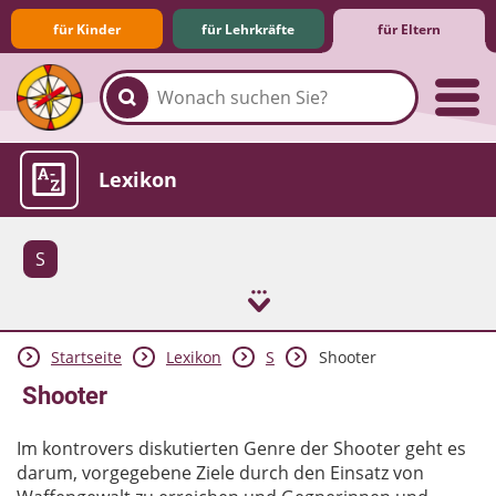
für Kinder
für Lehrkräfte
für Eltern
Familie & Medien
Spieletipps & Lernsoftware
Die Jüngsten im Netz
Lexikon
S
Startseite
Lexikon
S
Shooter
Aktuelles
Shooter
Im kontrovers diskutierten Genre der Shooter geht es
darum, vorgegebene Ziele durch den Einsatz von