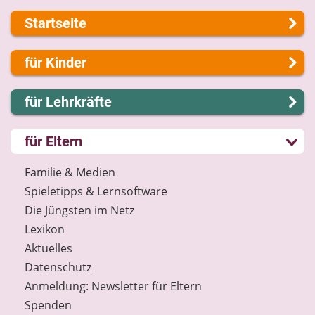
Startseite
Über uns
für Kinder
Presse
Kontakt
Lernen und Schule
für Lehrkräfte
Impressum
Hobby und Freizeit
Internet-ABC Sitemap
Spiel und Spaß
Lernmodule
für Eltern
Barrierefreiheit
Mitreden und Mitmachen
Unterrichts­materialien
Länderprojekte
Lexikon
Internet-ABC-Schule
Familie & Medien
Datenschutz
Praxishilfen
Spieletipps & Lernsoftware
Newsletter
Aktuelles
Die Jüngsten im Netz
Materialbestellung
Lexikon
Lexikon
Aktuelles
Datenschutz
Datenschutz
Newsletter
Anmeldung: Newsletter für Eltern
Spenden
Spenden