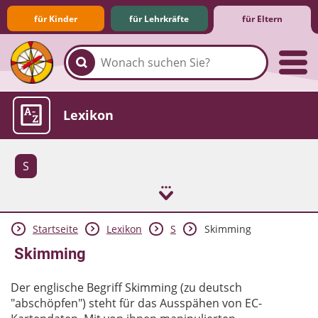
für Kinder
für Lehrkräfte
für Eltern
Familie & Medien
Spieletipps & Lernsoftware
Die Jüngsten im Netz
Lexikon
S
Startseite
Lexikon
S
Skimming
Aktuelles
Skimming
Der englische Begriff Skimming (zu deutsch
"abschöpfen") steht für das Ausspähen von EC-