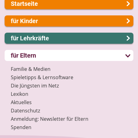
Startseite
Über uns
für Kinder
Presse
Kontakt
Lernen und Schule
für Lehrkräfte
Impressum
Hobby und Freizeit
Internet-ABC Sitemap
Spiel und Spaß
Lernmodule
für Eltern
Barrierefreiheit
Mitreden und Mitmachen
Unterrichts­materialien
Länderprojekte
Lexikon
Internet-ABC-Schule
Familie & Medien
Datenschutz
Praxishilfen
Spieletipps & Lernsoftware
Newsletter
Aktuelles
Die Jüngsten im Netz
Materialbestellung
Lexikon
Lexikon
Aktuelles
Datenschutz
Datenschutz
Newsletter
Anmeldung: Newsletter für Eltern
Spenden
Spenden