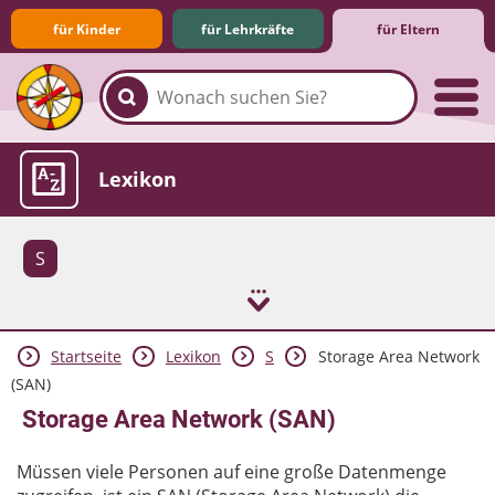
für Kinder
für Lehrkräfte
für Eltern
Familie & Medien
Spieletipps & Lernsoftware
Die Jüngsten im Netz
Lexikon
S
Startseite
Lexikon
S
Storage Area Network
Aktuelles
(SAN)
Storage Area Network (SAN)
Müssen viele Personen auf eine große Datenmenge