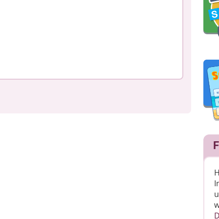
F
H
I
u
w
D