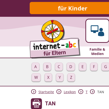
für Kinder
Familie &
Medien
A
B
C
D
E
F
G
W
X
Y
Z
Startseite
Lexikon
T
TAN
TAN