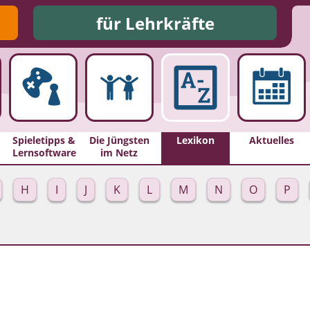
für Lehrkräfte
Spieletipps &
Die Jüngsten
Lexikon
Aktuelles
Lernsoftware
im Netz
H
I
J
K
L
M
N
O
P