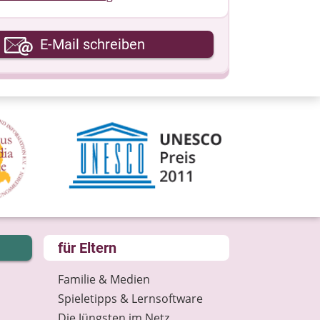
hre E-Mail-Adresse
E-Mail schreiben
hre Nachricht
für Eltern
Familie & Medien
Spieletipps & Lernsoftware
Die Jüngsten im Netz