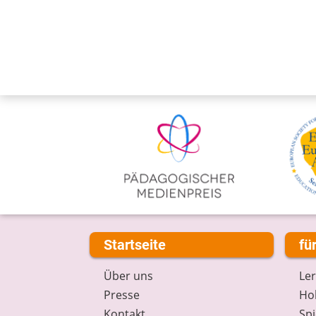
Startseite
fü
Über uns
Le
Presse
Hob
Kontakt
Spi