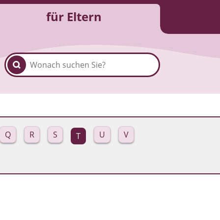
für Eltern
Q
R
S
U
V
T