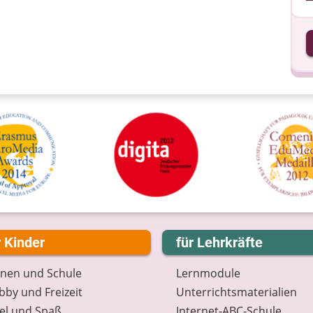
I
I
r Kinder
für Lehrkräfte
rnen und Schule
Lernmodule
by und Freizeit
Unterrichts­materialien
el und Spaß
Internet-ABC-Schule