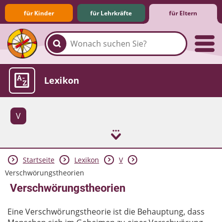
für Kinder
für Lehrkräfte
für Eltern
Familie & Medien
Spieletipps & Lernsoftware
Die Jüngsten im Netz
Lexikon
V
Startseite
Lexikon
V
Aktuelles
Verschwörungstheorien
Verschwörungstheorien
Eine Verschwörungstheorie ist die Behauptung, dass