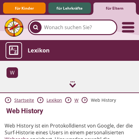
für Kinder
für Lehrkräfte
für Eltern
Familie & Medien
Spieletipps & Lernsoftware
Die Jüngsten im Netz
Lexikon
W
Startseite
Lexikon
W
Web History
Aktuelles
Web History
Web History ist ein Protokolldienst von Google, der die
Surf-Historie eines Users in einem personalisierten