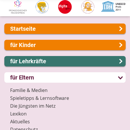
Startseite
Über uns
für Kinder
Presse
Kontakt
Lernen und Schule
für Lehrkräfte
Impressum
Hobby und Freizeit
Internet-ABC Sitemap
Spiel und Spaß
Lernmodule
für Eltern
Barrierefreiheit
Mitreden und Mitmachen
Unterrichts­materialien
Länderprojekte
Lexikon
Internet-ABC-Schule
Familie & Medien
Datenschutz
Praxishilfen
Spieletipps & Lernsoftware
Newsletter
Aktuelles
Die Jüngsten im Netz
Materialbestellung
Lexikon
Lexikon
Aktuelles
Datenschutz
Datenschutz