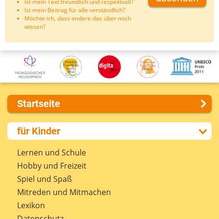
Ist mein Text freundlich und respektvoll?
Ist mein Beitrag für alle verständlich?
Möchte ich, dass andere das über mich
wissen?
Startseite
Über uns
für Kinder
Presse
Kontakt
Lernen und Schule
Impressum
Hobby und Freizeit
Internet-ABC Sitemap
Spiel und Spaß
Barrierefreiheit
Mitreden und Mitmachen
Länderprojekte
Lexikon
Datenschutz