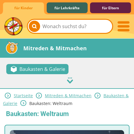
für Kinder
für Lehrkräfte
für Eltern
Lernen & Schule
Hobby & Freizeit
Spiel & Spaß
Mitreden & Mitmachen
Baukasten & Galerie
Startseite
Mitreden & Mitmachen
Baukasten &
Galerie
Baukasten: Weltraum
Baukasten: Weltraum