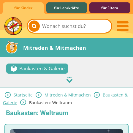
für Kinder
für Lehrkräfte
für Eltern
Lernen & Schule
Hobby & Freizeit
Spiel & Spaß
Mitreden & Mitmachen
Baukasten & Galerie
Startseite
Mitreden & Mitmachen
Baukasten &
Galerie
Baukasten: Weltraum
Baukasten: Weltraum