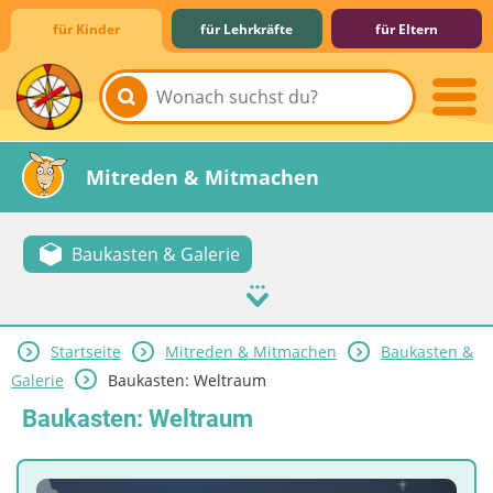
für Kinder
für Lehrkräfte
für Eltern
Lernen & Schule
Hobby & Freizeit
Spiel & Spaß
Mitreden & Mitmachen
Baukasten & Galerie
Startseite
Mitreden & Mitmachen
Baukasten &
Galerie
Baukasten: Weltraum
Baukasten: Weltraum