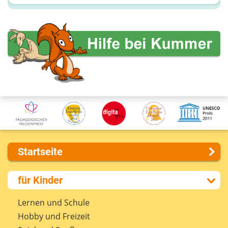
Startseite
Über uns
für Kinder
Presse
Kontakt
Lernen und Schule
Impressum
Hobby und Freizeit