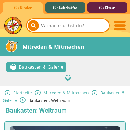
für Kinder
für Lehrkräfte
für Eltern
Lernen & Schule
Hobby & Freizeit
Spiel & Spaß
Mitreden & Mitmachen
Baukasten & Galerie
Startseite
Mitreden & Mitmachen
Baukasten &
Galerie
Baukasten: Weltraum
Baukasten: Weltraum