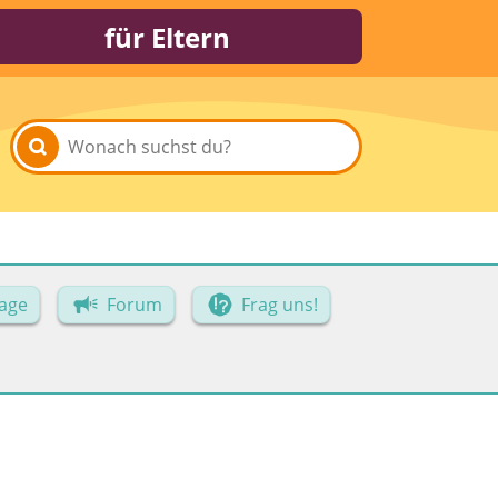
für Eltern
age
Forum
Frag uns!