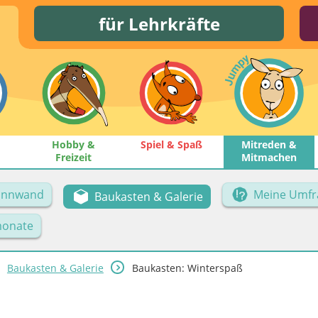
für Lehrkräfte
Hobby &
Spiel & Spaß
Mitreden &
Freizeit
Mitmachen
Pinnwand
Meine Umfr
Baukasten & Galerie
onate
Baukasten & Galerie
Baukasten: Winterspaß