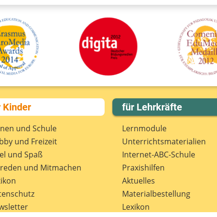
r Kinder
für Lehrkräfte
rnen und Schule
Lernmodule
by und Freizeit
Unterrichts­materialien
el und Spaß
Internet-ABC-Schule
treden und Mitmachen
Praxishilfen
ikon
Aktuelles
tenschutz
Materialbestellung
wsletter
Lexikon