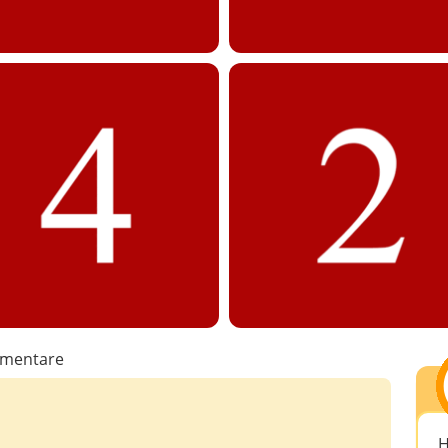
mentare
H