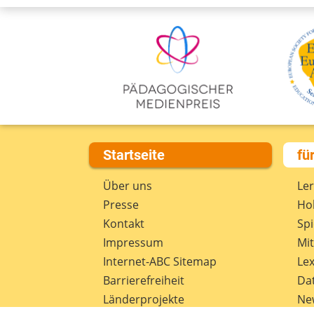
Startseite
fü
Über uns
Le
Presse
Hob
Kontakt
Spi
Impressum
Mi
Internet-ABC Sitemap
Lex
Barrierefreiheit
Da
Länderprojekte
Ne