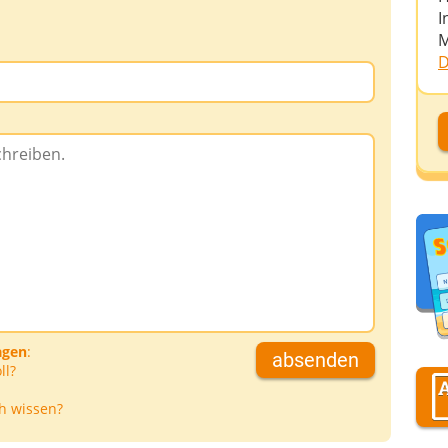
I
M
D
D
D
A
D
agen
:
absenden
ll?
h wissen?