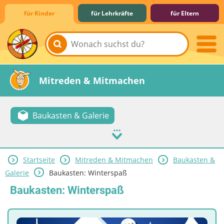
für Kinder
für Lehrkräfte
für Eltern
Lernen & Schule
Hobby & Freizeit
Spiel & Spaß
Mitreden & Mitmachen
Baukasten & Galerie
Startseite
Mitreden & Mitmachen
Baukasten &
Galerie
Baukasten: Winterspaß
Baukasten: Winterspaß