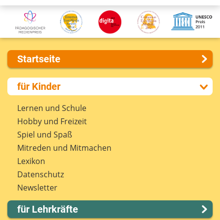
Startseite
Über uns
für Kinder
Presse
Kontakt
Lernen und Schule
Impressum
Hobby und Freizeit
Internet-ABC Sitemap
Spiel und Spaß
Barrierefreiheit
Mitreden und Mitmachen
Länderprojekte
Lexikon
Datenschutz
Newsletter
für Lehrkräfte