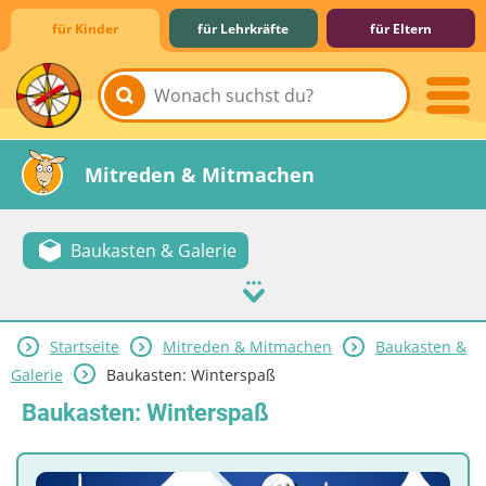
für Kinder
für Lehrkräfte
für Eltern
Lernen & Schule
Hobby & Freizeit
Spiel & Spaß
Mitreden & Mitmachen
Baukasten & Galerie
Startseite
Mitreden & Mitmachen
Baukasten &
Galerie
Baukasten: Winterspaß
Baukasten: Winterspaß