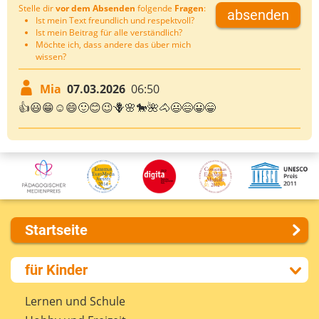
Stelle dir
vor dem Absenden
folgende
Fragen
:
absenden
Ist mein Text freundlich und respektvoll?
Ist mein Beitrag für alle verständlich?
Möchte ich, dass andere das über mich
wissen?
Mia
07.03.2026
06:50
👍😃😁☺️😄🙂😊😉🪻🌸🐎🌺🐴😃😄😀😁
Startseite
Über uns
für Kinder
Presse
Kontakt
Lernen und Schule