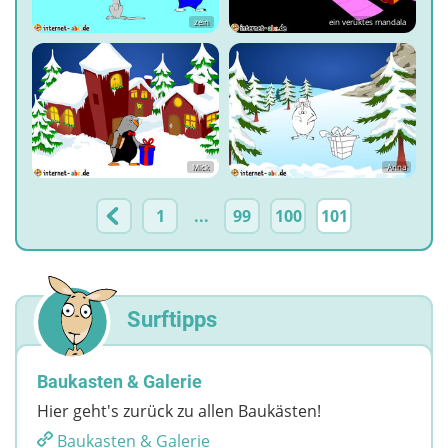
zein
ein verüktes mandala
Mick
Anna
1
...
99
100
101
Surftipps
Baukasten & Galerie
Hier geht's zurück zu allen Baukästen!
Baukasten & Galerie