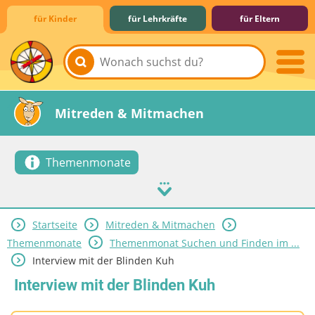
für Kinder
für Lehrkräfte
für Eltern
Lernen & Schule
Hobby & Freizeit
Spiel & Spaß
Mitreden & Mitmachen
Themenmonate
Startseite
Mitreden & Mitmachen
Themenmonate
Themenmonat Suchen und Finden im ...
Interview mit der Blinden Kuh
Interview mit der Blinden Kuh