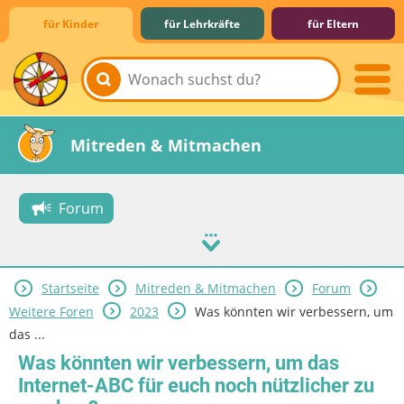
für Kinder
für Lehrkräfte
für Eltern
Lernen & Schule
Hobby & Freizeit
Spiel & Spaß
Mitreden & Mitmachen
Forum
Startseite
Mitreden & Mitmachen
Forum
Weitere Foren
2023
Was könnten wir verbessern, um
das ...
Was könnten wir verbessern, um das
Internet-ABC für euch noch nützlicher zu