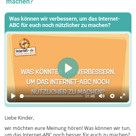
machen?
Was können wir verbessern, um das Internet-
ABC für euch noch nützlicher zu machen?
Play
01:48
Play
Mute
Einstellun
Enter
fulls
Liebe Kinder,
wir möchten eure Meinung hören! Was können wir tun,
um das Internet-ABC noch besser für euch zu machen?