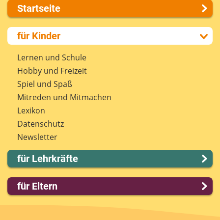
Startseite
Über uns
für Kinder
Presse
Kontakt
Lernen und Schule
Impressum
Hobby und Freizeit
Internet-ABC Sitemap
Spiel und Spaß
Barrierefreiheit
Mitreden und Mitmachen
Länderprojekte
Lexikon
Datenschutz
Newsletter
für Lehrkräfte
Lernmodule
für Eltern
Unterrichts­materialien
Internet-ABC-Schule
Familie & Medien