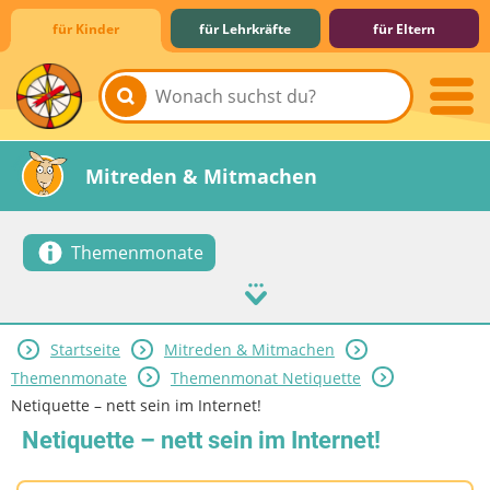
für Kinder
für Lehrkräfte
für Eltern
Lernen & Schule
Hobby & Freizeit
Spiel & Spaß
Mitreden & Mitmachen
Themenmonate
Startseite
Mitreden & Mitmachen
Themenmonate
Themenmonat Netiquette
Netiquette – nett sein im Internet!
Netiquette – nett sein im Internet!