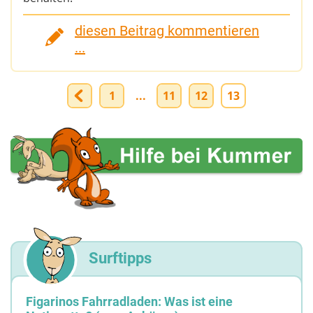
diesen Beitrag kommentieren
...
1
...
11
12
13
Surftipps
Figarinos Fahrradladen: Was ist eine