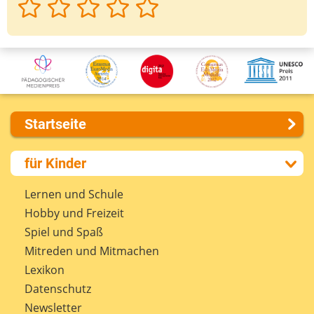
Startseite
Über uns
für Kinder
Presse
Kontakt
Lernen und Schule
Impressum
Hobby und Freizeit
Internet-ABC Sitemap
Spiel und Spaß
Barrierefreiheit
Mitreden und Mitmachen
Länderprojekte
Lexikon
Datenschutz
Newsletter