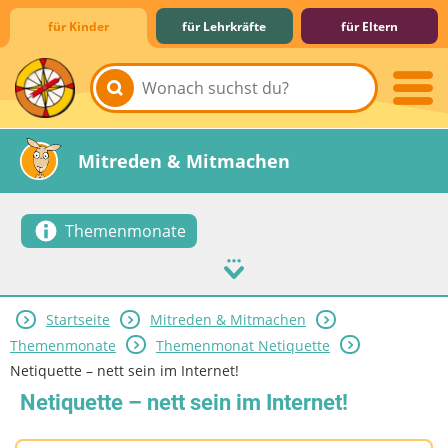
für Kinder
für Lehrkräfte
für Eltern
Lernen & Schule
Hobby & Freizeit
Spiel & Spaß
Mitreden & Mitmachen
Themenmonate
Startseite
Mitreden & Mitmachen
Themenmonate
Themenmonat Netiquette
Netiquette – nett sein im Internet!
Netiquette – nett sein im Internet!