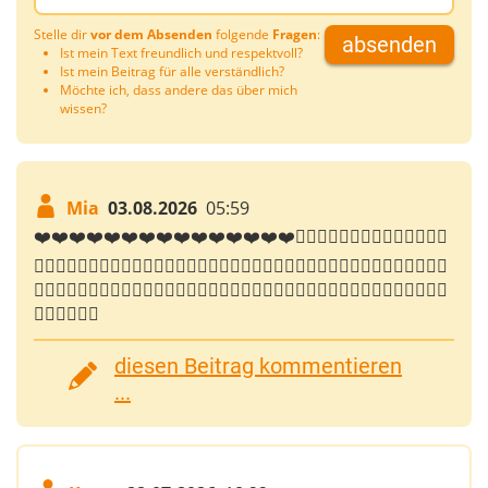
Stelle dir
vor dem Absenden
folgende
Fragen
:
absenden
Ist mein Text freundlich und respektvoll?
Ist mein Beitrag für alle verständlich?
Möchte ich, dass andere das über mich
wissen?
Mia
03.08.2026
05:59
❤️❤️❤️❤️❤️❤️❤️❤️❤️❤️❤️❤️❤️❤️❤️👍🏻👍🏻👍🏻👍🏻👍🏻👍🏻👍🏻
👍🏻👍🏻👍🏻👍🏻👍🏻👍🏻👍🏻👍🏻👍🏻👍🏻👍🏻👍🏻👍🏻👍🏻😍😍😍😍😍😍😍😍😍😍
😍😍😍😘😍😘😘😘😘😘😘😍😍🥰🥰🥰🥰🥰🥰🥰🥰🥰🥰🥰🥰🥰🥰🥰🥰🥰🥰🥰🥰🥰🥰🥰🤗🤗
🤗🤗🤗🤗🤗🤗
diesen Beitrag kommentieren
...