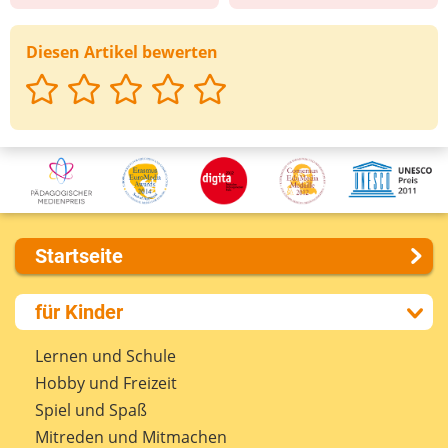
Diesen Artikel bewerten
Startseite
Über uns
für Kinder
Presse
Kontakt
Lernen und Schule
Impressum
Hobby und Freizeit
Internet-ABC Sitemap
Spiel und Spaß
Barrierefreiheit
Mitreden und Mitmachen