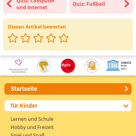
Quiz: Computer
Quiz: Fußball
und Internet
Diesen Artikel bewerten
Startseite
Über uns
für Kinder
Presse
Kontakt
Lernen und Schule
Impressum
Hobby und Freizeit
Internet-ABC Sitemap
Spiel und Spaß