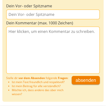
Dein Vor- oder Spitzname
Dein Kommentar (max. 1000 Zeichen)
Stelle dir
vor dem Absenden
folgende
Fragen
:
absenden
Ist mein Text freundlich und respektvoll?
Ist mein Beitrag für alle verständlich?
Möchte ich, dass andere das über mich
wissen?