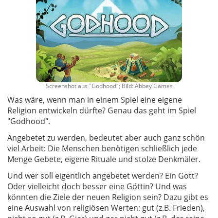
Screenshot aus "Godhood"; Bild: ‎Abbey Games
Was wäre, wenn man in einem Spiel eine eigene
Religion entwickeln dürfte? Genau das geht im Spiel
"Godhood".
Angebetet zu werden, bedeutet aber auch ganz schön
viel Arbeit: Die Menschen benötigen schließlich jede
Menge Gebete, eigene Rituale und stolze Denkmäler.
Und wer soll eigentlich angebetet werden? Ein Gott?
Oder vielleicht doch besser eine Göttin? Und was
könnten die Ziele der neuen Religion sein? Dazu gibt es
eine Auswahl von religiösen Werten: gut (z.B. Frieden),