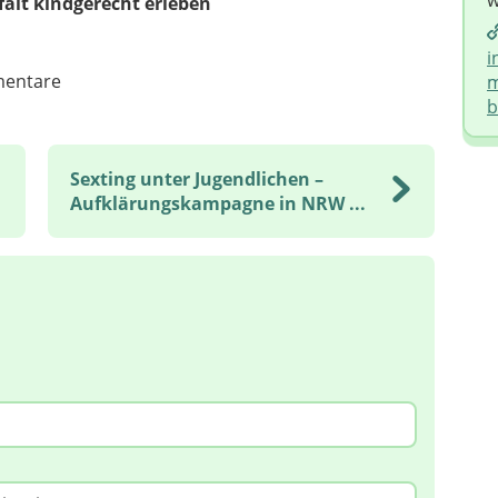
w
falt kindgerecht erleben
i
entare
m
b
Sexting unter Jugendlichen –
Aufklärungskampagne in NRW ...