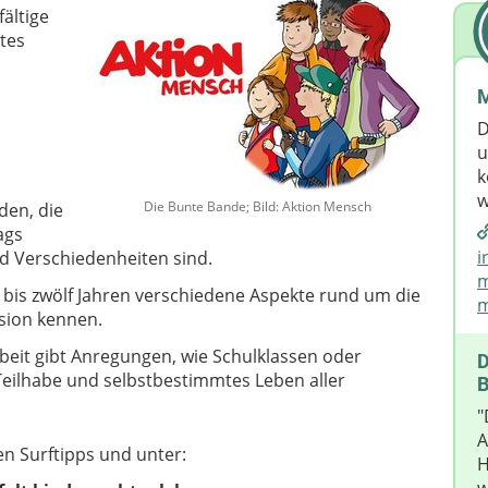
fältige
rtes
M
D
u
k
w
Die Bunte Bande; Bild: Aktion Mensch
den, die
ags
i
d Verschiedenheiten sind.
m
s bis zwölf Jahren verschiedene Aspekte rund um die
m
usion kennen.
beit gibt Anregungen, wie Schulklassen oder
D
Teilhabe und selbstbestimmtes Leben aller
B
"
A
en Surftipps und unter:
H