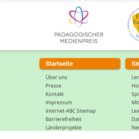
Startseite
fü
Über uns
Le
Presse
Hob
Kontakt
Spi
Impressum
Mi
Internet-ABC Sitemap
Lex
Barrierefreiheit
Da
Länderprojekte
Ne