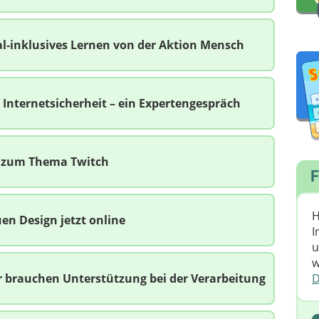
al-inklusives Lernen von der Aktion Mensch
Internetsicherheit – ein Expertengespräch
n zum Thema Twitch
F
H
n Design jetzt online
I
u
w
D
er brauchen Unterstützung bei der Verarbeitung