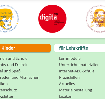
r Kinder
für Lehrkräfte
rnen und Schule
Lernmodule
by und Freizeit
Unterrichts­materialien
el und Spaß
Internet-ABC-Schule
treden und Mitmachen
Praxishilfen
ikon
Aktuelles
tenschutz
Materialbestellung
wsletter
Lexikon
Datenschutz