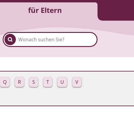
für Eltern
Q
R
S
T
U
V