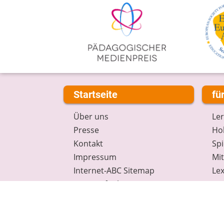
Startseite
fü
Über uns
Le
Presse
Hob
Kontakt
Spi
Impressum
Mi
Internet-ABC Sitemap
Lex
Barrierefreiheit
Da
Länderprojekte
Ne