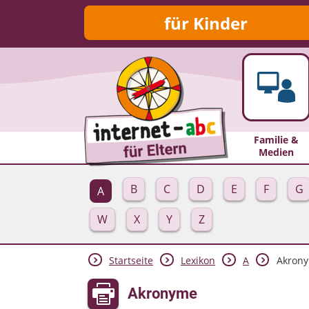
für Kinder
Familie &
Medien
B
C
D
E
F
G
A
W
X
Y
Z
Startseite
Lexikon
A
Akron
Akronyme