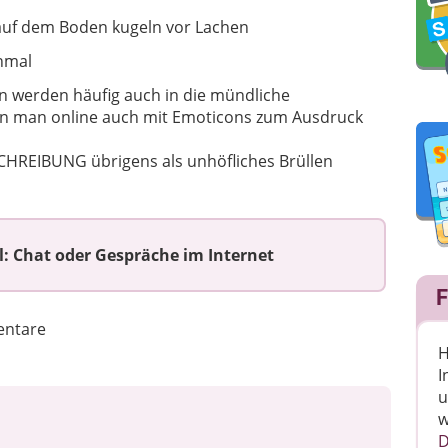
ch auf dem Boden kugeln vor Lachen
inmal
 werden häufig auch in die mündliche
 man online auch mit Emoticons zum Ausdruck
HREIBUNG übrigens als unhöfliches Brüllen
: Chat oder Gespräche im Internet
F
ntare
H
I
u
w
D