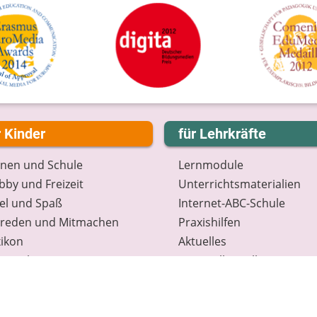
r Kinder
für Lehrkräfte
rnen und Schule
Lernmodule
by und Freizeit
Unterrichts­materialien
el und Spaß
Internet-ABC-Schule
treden und Mitmachen
Praxishilfen
ikon
Aktuelles
tenschutz
Materialbestellung
wsletter
Lexikon
Datenschutz