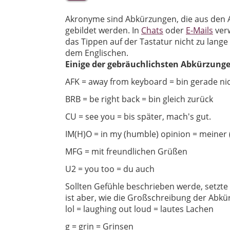
Akronyme sind Abkürzungen, die aus den 
gebildet werden. In
Chats
oder
E-Mails
ver
das Tippen auf der Tastatur nicht zu lan
dem Englischen.
Einige der gebräuchlichsten Abkürzun
AFK = away from keyboard = bin gerade ni
BRB = be right back = bin gleich zurück
CU = see you = bis später, mach's gut.
IM(H)O = in my (humble) opinion = meine
MFG = mit freundlichen Grüßen
U2 = you too = du auch
Sollten Gefühle beschrieben werde, setzte
ist aber, wie die Großschreibung der Abk
lol = laughing out loud = lautes Lachen
g = grin = Grinsen