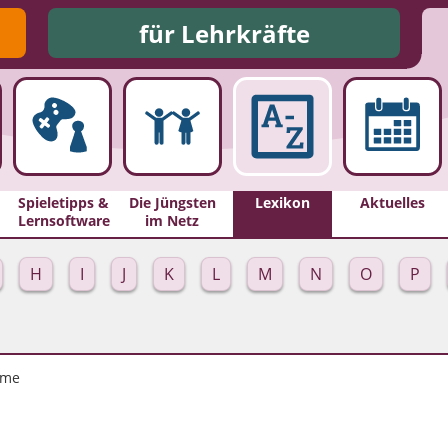
für Lehrkräfte
Spieletipps &
Die Jüngsten
Lexikon
Aktuelles
Lernsoftware
im Netz
H
I
J
K
L
M
N
O
P
yme