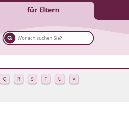
für Eltern
Q
R
S
T
U
V