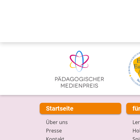
Startseite
fü
Über uns
Le
Presse
Hob
Kontakt
Spi