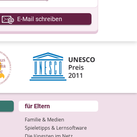
hre E-Mail-Adresse
E-Mail schreiben
hre Nachricht
für Eltern
Familie & Medien
Spieletipps & Lernsoftware
Die Jüngsten im Netz