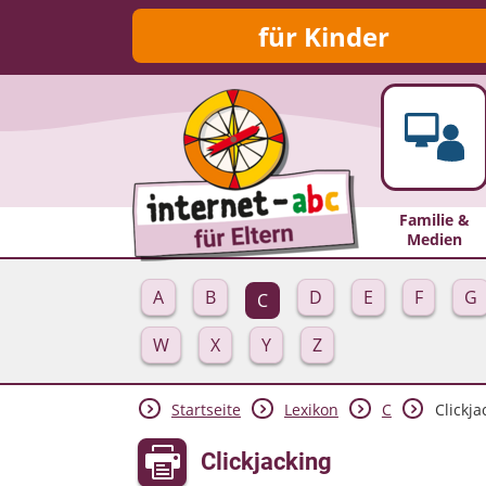
für Kinder
Familie &
Medien
A
B
D
E
F
G
C
W
X
Y
Z
Startseite
Lexikon
C
Clickja
Clickjacking