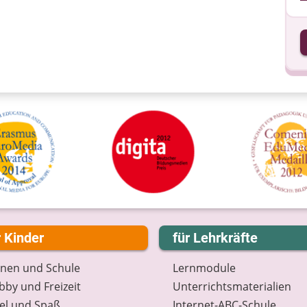
I
I
r Kinder
für Lehrkräfte
rnen und Schule
Lernmodule
by und Freizeit
Unterrichts­materialien
el und Spaß
Internet-ABC-Schule