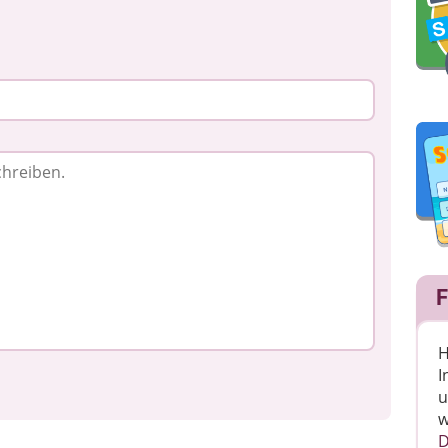
F
H
I
u
w
D