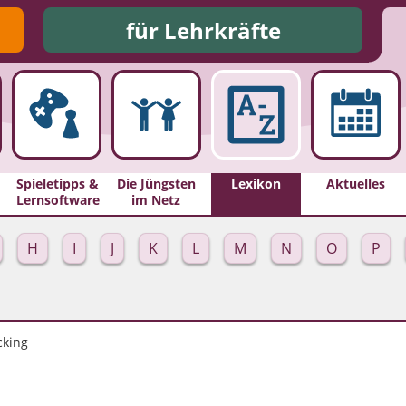
für Lehrkräfte
Spieletipps &
Die Jüngsten
Lexikon
Aktuelles
Lernsoftware
im Netz
H
I
J
K
L
M
N
O
P
cking