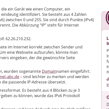
 die ein Gerät wie einen Computer, ein
indeutig identifiziert. Sie besteht aus 4 Zahlen
v6) zwischen 0 und 255. Sie sind durch Punkte (IPv4)
ennt. Die Abkürzung “IP” steht für Internet
L
ll: 62.26.210.232.
I
kete im Internet korrekt zwischen Sender und
P
Um eine Webseite aufzurufen, könnte man
I
ervers eingeben, der die gewünschte Seite
f
I
en, wurden sogenannte
Domain
namen eingeführt.
H
net-abc.de
– sind leichter zu merken und werden
 die passende IP-Adresse übersetzt.
I
essformat. Es besteht aus 4 Blöcken zu je 3
rgeben zu können, wurde das IPv6 Protokoll
D