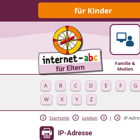
für Kinder
Familie &
Medien
A
B
C
D
E
F
G
W
X
Y
Z
Startseite
Lexikon
I
IP-Adre
IP-Adresse