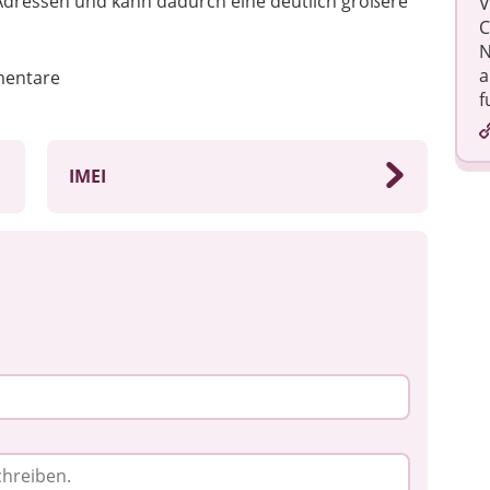
Adressen und kann dadurch eine deutlich größere
V
C
N
a
entare
f
IMEI