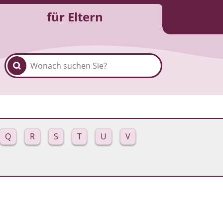
für Eltern
Q
R
S
T
U
V