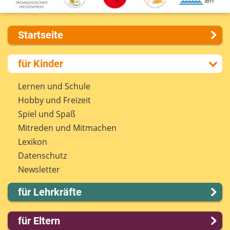
Startseite
Über uns
für Kinder
Presse
Kontakt
Lernen und Schule
Impressum
Hobby und Freizeit
Internet-ABC Sitemap
Spiel und Spaß
Barrierefreiheit
Mitreden und Mitmachen
Länderprojekte
Lexikon
Datenschutz
Newsletter
für Lehrkräfte
Lernmodule
für Eltern
Unterrichts­materialien