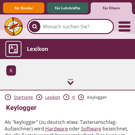
für Kinder
für Lehrkräfte
für Eltern
Familie & Medien
Spieletipps & Lernsoftware
Die Jüngsten im Netz
Lexikon
K
Startseite
Lexikon
K
Keylogger
Aktuelles
Keylogger
Als "keylogger" (zu deutsch etwa: Tastenanschlag-
Aufzeichner) wird
Hardware
oder
Software
bezeichnet,