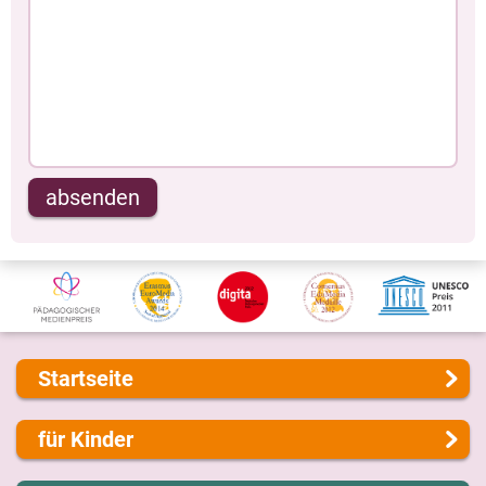
absenden
Startseite
Über uns
für Kinder
Presse
Kontakt