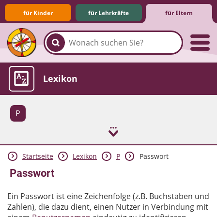
für Kinder
für Lehrkräfte
für Eltern
Familie & Medien
Spieletipps & Lernsoftware
Die Jüngsten im Netz
Lexikon
P
Startseite
Lexikon
P
Passwort
Aktuelles
Passwort
Ein Passwort ist eine Zeichenfolge (z.B. Buchstaben und
Zahlen), die dazu dient, einen Nutzer in Verbindung mit