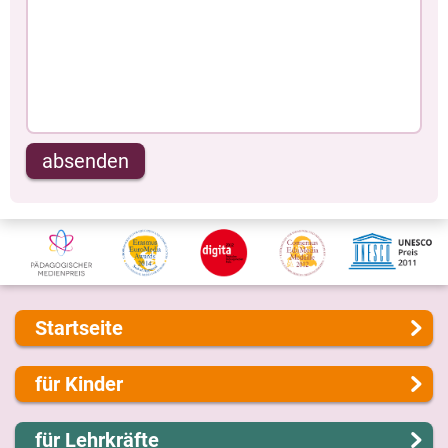
absenden
Startseite
Über uns
für Kinder
Presse
Kontakt
Lernen und Schule
für Lehrkräfte