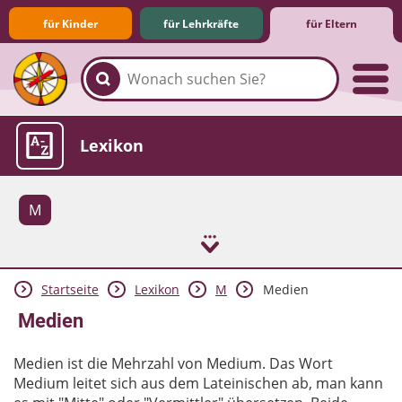
für Kinder
für Lehrkräfte
für Eltern
Familie & Medien
Spieletipps & Lernsoftware
Die Jüngsten im Netz
Lexikon
M
Startseite
Lexikon
M
Medien
Aktuelles
Medien
Medien ist die Mehrzahl von Medium. Das Wort
Medium leitet sich aus dem Lateinischen ab, man kann