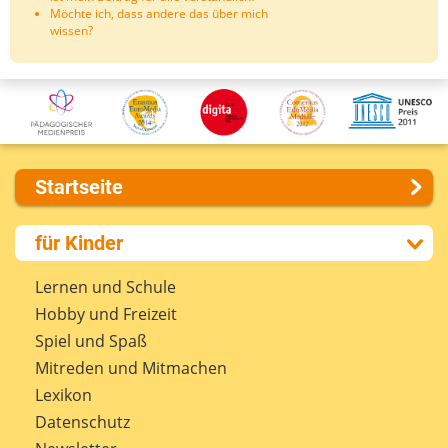
Möchte ich, dass andere das über mich
wissen?
Startseite
Über uns
für Kinder
Presse
Kontakt
Lernen und Schule
Impressum
Hobby und Freizeit
Internet-ABC Sitemap
Spiel und Spaß
Barrierefreiheit
Mitreden und Mitmachen
Länderprojekte
Lexikon
Datenschutz