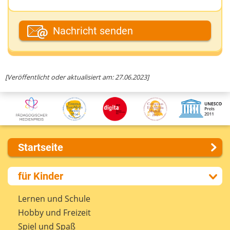
Dein Fantasiename
Nachricht senden
Deine E-Mail-Adresse (wenn du eine Antwort
[Veröffentlicht oder aktualisiert am: 27.06.2023]
möchtest)
Deine Nachricht
Startseite
Über uns
für Kinder
Presse
Kontakt
Lernen und Schule
Impressum
Hobby und Freizeit
Internet-ABC Sitemap
Spiel und Spaß