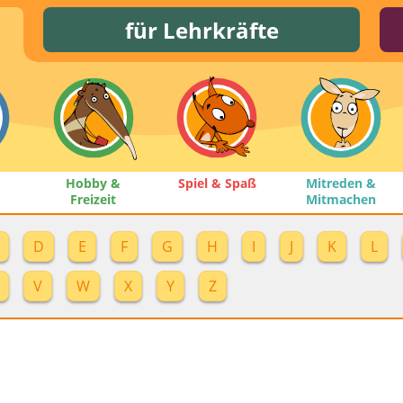
für Lehrkräfte
Hobby &
Spiel & Spaß
Mitreden &
Freizeit
Mitmachen
D
E
F
G
H
I
J
K
L
V
W
X
Y
Z