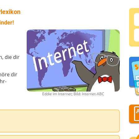
lexikon
inder!
, die dir
höre dir
hr-
Eddie im Internet; Bild: Internet-ABC