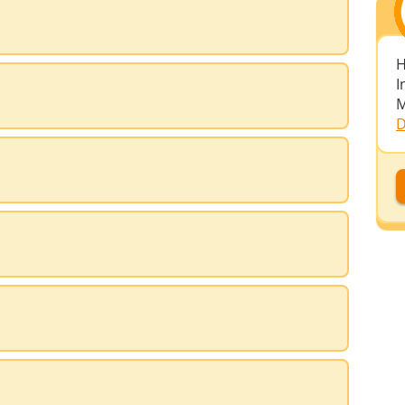
H
I
M
D
D
D
A
D