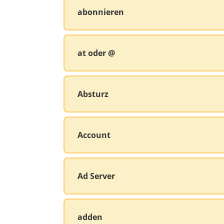
abonnieren
at oder @
Absturz
Account
Ad Server
adden